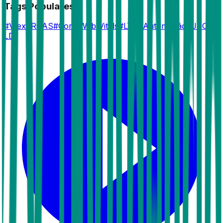
Tags Populares
#
Vtex
#
ROAS
#
Core Web Vitals
#
LTV
#
Automação
#
JSON-
LD