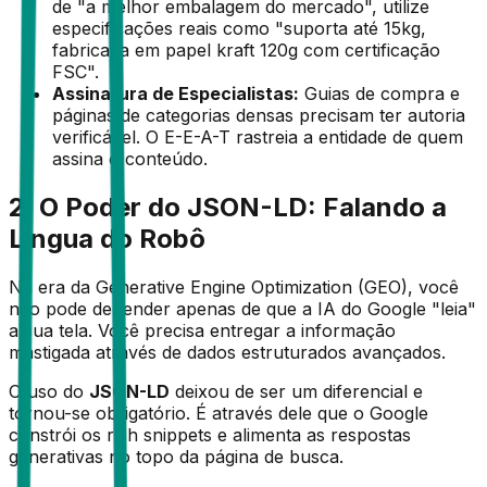
de "a melhor embalagem do mercado", utilize
especificações reais como "suporta até 15kg,
fabricada em papel kraft 120g com certificação
FSC".
Assinatura de Especialistas:
Guias de compra e
páginas de categorias densas precisam ter autoria
verificável. O E-E-A-T rastreia a entidade de quem
assina o conteúdo.
2. O Poder do JSON-LD: Falando a
Língua do Robô
Na era da Generative Engine Optimization (GEO), você
não pode depender apenas de que a IA do Google "leia"
a sua tela. Você precisa entregar a informação
mastigada através de dados estruturados avançados.
O uso do
JSON-LD
deixou de ser um diferencial e
tornou-se obrigatório. É através dele que o Google
constrói os rich snippets e alimenta as respostas
generativas no topo da página de busca.