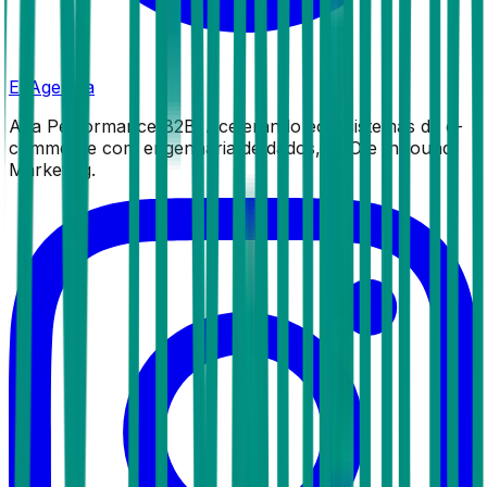
EyAgencia
Alta Performance B2B. Acelerando ecossistemas de e-
commerce com engenharia de dados, SEO e Inbound
Marketing.