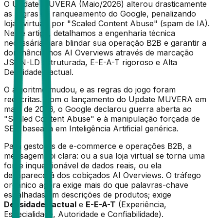
O Update MUVERA (Maio/2026) alterou drasticamente
as regras de ranqueamento do Google, penalizando
lojas virtuais por "Scaled Content Abuse" (spam de IA).
Neste artigo, detalhamos a engenharia técnica
necessária para blindar sua operação B2B e garantir a
dominância nos AI Overviews através de marcação
JSON-LD estruturada, E-E-A-T rigoroso e Alta
Densidade Factual.
O algoritmo mudou, e as regras do jogo foram
reescritas. Com o lançamento do Update MUVERA em
maio de 2026, o Google declarou guerra aberta ao
"Scaled Content Abuse" e à manipulação forçada de
SEO baseada em Inteligência Artificial genérica.
Para gestores de e-commerce e operações B2B, a
mensagem foi clara: ou a sua loja virtual se torna uma
fonte inquestionável de dados reais, ou ela
desaparecerá dos cobiçados AI Overviews. O tráfego
orgânico agora exige mais do que palavras-chave
espalhadas em descrições de produtos; exige
Densidade Factual
e
E-E-A-T
(Experiência,
Especialidade, Autoridade e Confiabilidade).