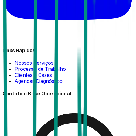
Links Rápidos
Nossos Serviços
Processo de Trabalho
Clientes e Cases
Agendar Diagnóstico
Contato e Base Operacional