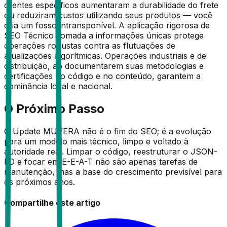
clientes específicos aumentaram a durabilidade do frete
ou reduziram custos utilizando seus produtos — você
cria um fosso intransponível. A aplicação rigorosa de
SEO Técnico somada a informações únicas protege
operações robustas contra as flutuações de
atualizações algorítmicas. Operações industriais e de
distribuição, ao documentarem suas metodologias e
certificações no código e no conteúdo, garantem a
dominância local e nacional.
O Próximo Passo
O Update MUVERA não é o fim do SEO; é a evolução
para um modelo mais técnico, limpo e voltado à
autoridade real. Limpar o código, reestruturar o JSON-
LD e focar em E-E-A-T não são apenas tarefas de
manutenção, mas a base do crescimento previsível para
os próximos anos.
Compartilhe este artigo