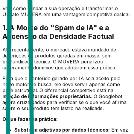
Veja como blindar a sua operação e transformar o
Update MUVERA em uma vantagem competitiva desleal.
1. A Morte do "Spam de IA" e a
Ascensão da Densidade Factual
Até recentemente, o mercado estava inundado de
descrições de produtos geradas em massa, sem
profundidade técnica. O MUVERA penalizou
severamente domínios que adotaram essa prática.
Para que o conteúdo gerado por IA seja aceito pelo
novo motor de busca, ele deve servir apenas como
base estrutural. O diferencial competitivo está na
injeção de informações proprietárias
. O Googlebot
agora cruza dados para verificar se o que você afirma
sobre o seu produto tem lastro na realidade.
O que fazer na prática:
Substitua adjetivos por dados técnicos:
Em vez