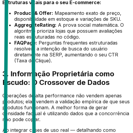
Estruturas vitais para o seu E-commerce:
Product & Offer:
Mapeamento exato de preço,
disponibilidade em estoque e variações de SKU.
AggregateRating:
A prova social matemática. O
algoritmo prioriza lojas que possuem avaliações
reais estruturadas no código.
FAQPage:
Perguntas frequentes estruturadas
resolvem a intenção de busca do usuário
diretamente na SERP, aumentando o seu CTR
(Taxa de Clique).
3. Informação Proprietária como
Escudo: O Crossover de Dados
Operações de alta performance não vendem apenas
produtos; elas vendem a validação empírica de que seus
produtos funcionam. A melhor forma de gerar
densidade factual é utilizando dados que a concorrência
não pode copiar.
Ao integrar cases de uso real — detalhando como